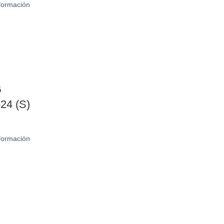
nformación
G
-24 (S)
nformación