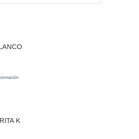
BLANCO
nformación
RITA K