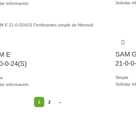
Solicitar i
itar información
SAM 
M E
21-0-0
0-0-24(S)
Simple
le
Solicitar i
itar información
1
2
→