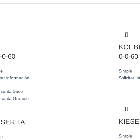
L
KCL 
-0-60
0-0-60
le
Simple
itar información
Solicitar i
KIESE
ESERITA
Simple
le