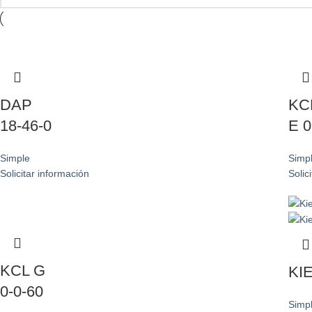
DAP
KC
18-46-0
E 0
Simple
Simp
Solicitar información
Solic
KCL G
KI
0-0-60
Simp