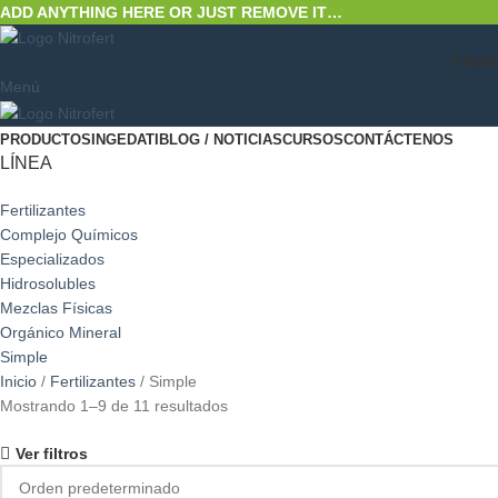
ADD ANYTHING HERE OR JUST REMOVE IT…
PROD
Menú
PRODUCTOS
INGEDATI
BLOG / NOTICIAS
CURSOS
CONTÁCTENOS
LÍNEA
Fertilizantes
Complejo Químicos
Especializados
Hidrosolubles
Mezclas Físicas
Orgánico Mineral
Simple
Inicio
Fertilizantes
Simple
Mostrando 1–9 de 11 resultados
Ver filtros