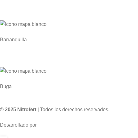
Zona Franca Industrial de Santa Marta KM 1 Via
Gaira – Planta NITROCARIBE
Barranquilla
Edificio Atlántica Torre Empresarial Carrera
53 # 80-198, Of. 1904
Buga
Cr 8 N° 37 -67 – Planta Nitropacífico
© 2025 Nitrofert
| Todos los derechos reservados.
Desarrollado por
20S