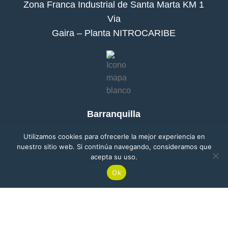
Zona Franca Industrial de Santa Marta KM 1
Via
Gaira – Planta NITROCARIBE
Barranquilla
Edificio Atlántica Torre Empresarial Carrera
Utilizamos cookies para ofrecerle la mejor experiencia en
53 # 80-198, Of. 1904
nuestro sitio web. Si continúa navegando, consideramos que
acepta su uso.
Ok
ienda
Buga