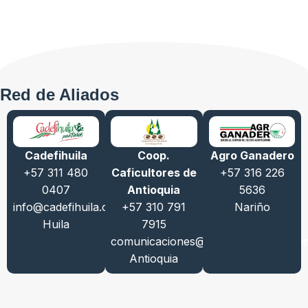
Red de Aliados
Cadefihuila
Coop.
Agro Ganadero
+57 311 480
Caficultores de
+57 316 226
0407
Antioquia
5636
info@cadefihuila.com
+57 310 791
Nariño
Huila
7915
comunicaciones@cafedeantioquia.co
Antioquia