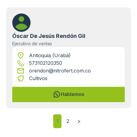
Óscar De Jesús Rendón Gil
Ejecutivo de ventas
Antioquia (Urabá)
573102120350
orendon@nitrofert.com.co
Cultivos
Hablemos
1
2
>