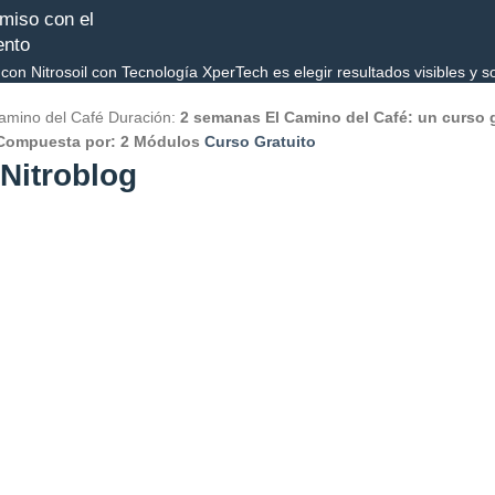
iso con el
ento
r con Nitrosoil con Tecnología XperTech es elegir resultados visibles y s
amino del Café
Duración:
2 semanas
El Camino del Café: un curso g
Compuesta por:
2 Módulos
Curso Gratuito
Nitroblog