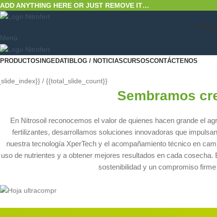
ADD ANYTHING HERE OR JUST REMOVE IT…
PROD
Menú
PRODUCTOS
INGEDATI
BLOG / NOTICIAS
CURSOS
CONTÁCTENOS
_slide_index}}
/
{{total_slide_count}}
Sembramos cre
En Nitrosoil reconocemos el valor de quienes hacen grande el ag
fertilizantes, desarrollamos soluciones innovadoras que impulsan
nuestra tecnología XperTech y el acompañamiento técnico en camp
uso de nutrientes y a obtener mejores resultados en cada cosecha. El
sostenibilidad y un compromiso firme c