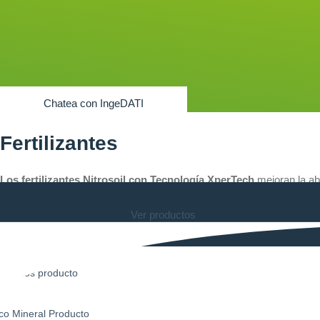
Chatea con IngeDATI
Fertilizantes
Los fertilizantes Nitrosoil con Tecnología XperTech
mejoran la abs
solución integral para una nutrición más eficiente, sostenible y produc
Ver productos