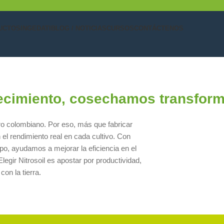
UCTOS
INGEDATI
BLOG / NOTICIAS
CURSOS
CONTÁCTENOS
cimiento, cosechamos transform
ro colombiano. Por eso, más que fabricar
 el rendimiento real en cada cultivo. Con
o, ayudamos a mejorar la eficiencia en el
egir Nitrosoil es apostar por productividad,
on la tierra.