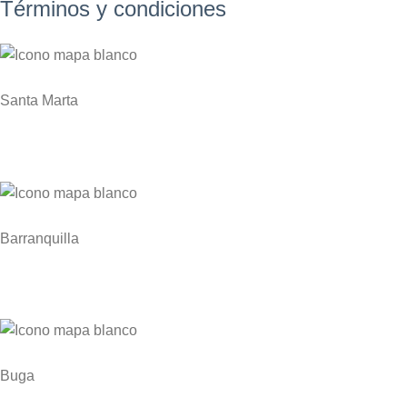
Términos y condiciones
Santa Marta
Zona Franca Industrial de Santa Marta KM 1 Via
Gaira – Planta NITROCARIBE
Barranquilla
Edificio Atlántica Torre Empresarial Carrera
53 # 80-198, Of. 1904
Buga
Cr 8 N° 37 -67 – Planta Nitropacífico