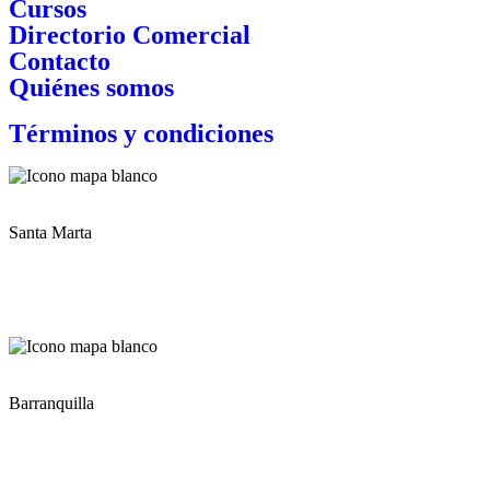
Cursos
Directorio Comercial
Contacto
Quiénes somos
Términos y condiciones
Santa Marta
Zona Franca Industrial de Santa Marta KM 1 Via
Gaira – Planta NITROCARIBE
Barranquilla
Edificio Atlántica Torre Empresarial Carrera
53 # 80-198, Of. 1904