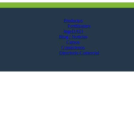
Productos
Fertilizantes
IngeDATI
Blog / Noticias
Cursos
Contáctenos
Directorio Comercial