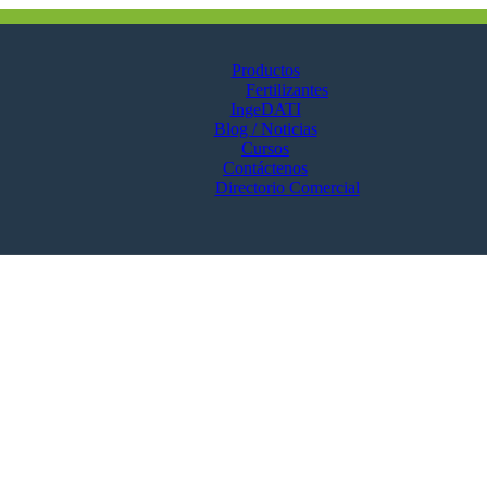
Productos
Fertilizantes
IngeDATI
Blog / Noticias
Cursos
Contáctenos
Directorio Comercial