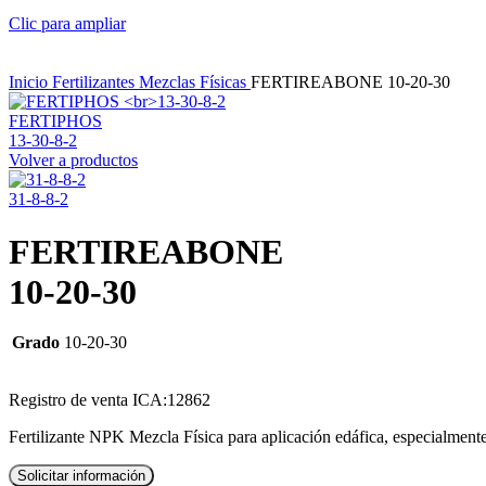
Clic para ampliar
Inicio
Fertilizantes
Mezclas Físicas
FERTIREABONE 10-20-30
FERTIPHOS
13-30-8-2
Volver a productos
31-8-8-2
FERTIREABONE
10-20-30
Grado
10-20-30
Registro de venta ICA:12862
Fertilizante NPK Mezcla Física para aplicación edáfica, especialment
Solicitar información