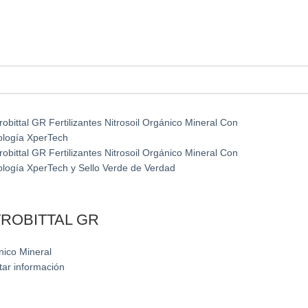
TROBITTAL GR
nico Mineral
itar información