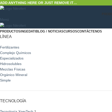
ADD ANYTHING HERE OR JUST REMOVE IT…
PROD
Menú
PRODUCTOS
INGEDATI
BLOG / NOTICIAS
CURSOS
CONTÁCTENOS
LÍNEA
Fertilizantes
Complejo Químicos
Especializados
Hidrosolubles
Mezclas Físicas
Orgánico Mineral
Simple
TECNOLOGÍA
Tecnología XperTech
1