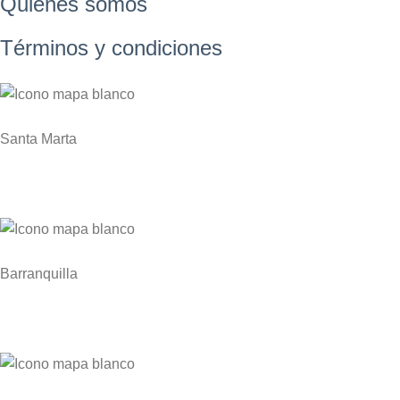
Quiénes somos
Términos y condiciones
Santa Marta
Zona Franca Industrial de Santa Marta KM 1 Via
Gaira – Planta NITROCARIBE
Barranquilla
Edificio Atlántica Torre Empresarial Carrera
53 # 80-198, Of. 1904