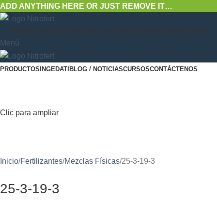
ADD ANYTHING HERE OR JUST REMOVE IT…
PRODUCTOS
INGEDATI
BLOG / NOTICIAS
CURSOS
CONTÁCTENOS
Menú
PRODUCTOS
INGEDATI
BLOG / NOTICIAS
CURSOS
CONTÁCTENOS
Clic para ampliar
Inicio
Fertilizantes
Mezclas Físicas
25-3-19-3
25-3-19-3