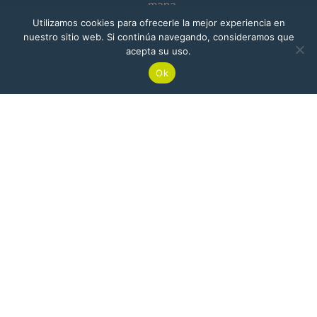
Utilizamos cookies para ofrecerle la mejor experiencia en
nuestro sitio web. Si continúa navegando, consideramos que
acepta su uso.
Barranquilla
Ok
Edificio Atlántica Torre Empresarial Carrera
ienda
53 # 80-198, Of. 1904
Buga
Cr 8 N° 37 -67 – Planta Nitropacífico
© 2025 Nitrofert
| Todos los derechos reservados.
Desarrollado por
20S