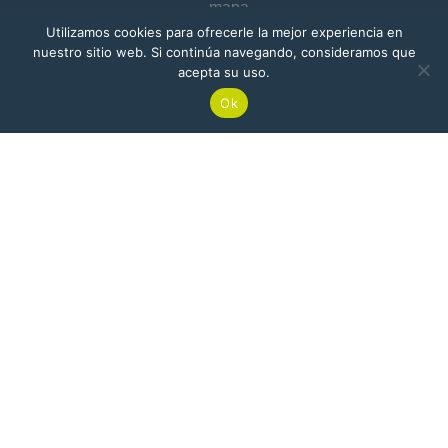
Utilizamos cookies para ofrecerle la mejor experiencia en
nuestro sitio web. Si continúa navegando, consideramos que
acepta su uso.
Barranquilla
Ok
Edificio Atlántica Torre Empresarial Carrera
ienda
53 # 80-198, Of. 1904
Buga
Cr 8 N° 37 -67 – Planta Nitropacífico
© 2025 Nitrofert
| Todos los derechos reservados.
Desarrollado por
20S