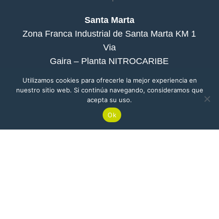
Santa Marta
Zona Franca Industrial de Santa Marta KM 1
Via
Gaira – Planta NITROCARIBE
Utilizamos cookies para ofrecerle la mejor experiencia en
nuestro sitio web. Si continúa navegando, consideramos que
acepta su uso.
Barranquilla
Ok
Edificio Atlántica Torre Empresarial Carrera
ienda
53 # 80-198, Of. 1904
Buga
Cr 8 N° 37 -67 – Planta Nitropacífico